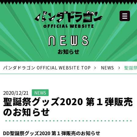
OFFICIAL WEBSITE
YOUTUBE
OFFICIAL
OFFICIAL
OFFICIAL
OFFICIAL LINE
SCHEDULE
GOODS
NEWS
FAQ
OFFICIAL SITE TOP
DISCOGRAPHY
CONTACT
MEMBER
FC
CHANNEL
TWITTER
TIKTOK
INSTAGRAM
ACCOUNT
お知らせ
パンダドラゴン OFFICIAL WEBSITE TOP
NEWS
聖誕祭
2020/12/21
NEWS
聖誕祭グッズ2020 第１弾販売
のお知らせ
DD聖誕祭グッズ2020 第１弾販売のお知らせ