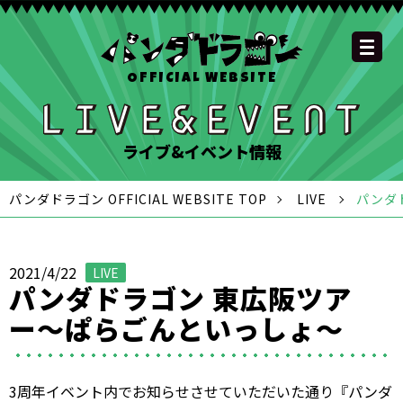
OFFICIAL WEBSITE
YOUTUBE
OFFICIAL
OFFICIAL
OFFICIAL
OFFICIAL LINE
SCHEDULE
GOODS
NEWS
FAQ
OFFICIAL SITE TOP
DISCOGRAPHY
CONTACT
MEMBER
FC
CHANNEL
TWITTER
TIKTOK
INSTAGRAM
ACCOUNT
ライブ&イベント情報
パンダドラゴン OFFICIAL WEBSITE TOP
LIVE
パンダ
2021/4/22
LIVE
パンダドラゴン 東広阪ツア
ー〜ぱらごんといっしょ〜
3周年イベント内でお知らせさせていただいた通り『パンダ