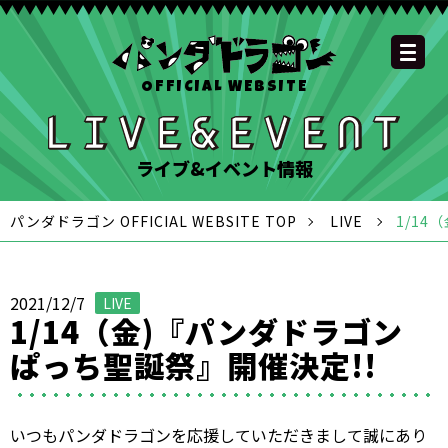
OFFICIAL WEBSITE
YOUTUBE
OFFICIAL
OFFICIAL
OFFICIAL
OFFICIAL LINE
SCHEDULE
GOODS
NEWS
FAQ
OFFICIAL SITE TOP
DISCOGRAPHY
CONTACT
MEMBER
FC
CHANNEL
TWITTER
TIKTOK
INSTAGRAM
ACCOUNT
ライブ&イベント情報
パンダドラゴン OFFICIAL WEBSITE TOP
LIVE
1/14
2021/12/7
LIVE
1/14（金)『パンダドラゴン
ぱっち聖誕祭』開催決定!!
いつもパンダドラゴンを応援していただきまして誠にあり