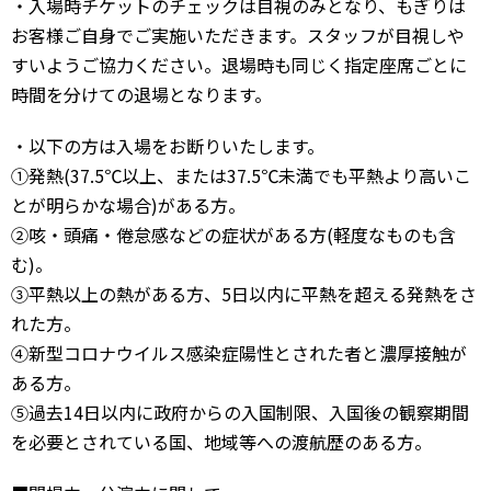
・入場時チケットのチェックは目視のみとなり、もぎりは
お客様ご自身でご実施いただきます。スタッフが目視しや
すいようご協力ください。退場時も同じく指定座席ごとに
時間を分けての退場となります。
・以下の方は入場をお断りいたします。
①発熱(37.5℃以上、または37.5℃未満でも平熱より高いこ
とが明らかな場合)がある方。
②咳・頭痛・倦怠感などの症状がある方(軽度なものも含
む)。
③平熱以上の熱がある方、5日以内に平熱を超える発熱をさ
れた方。
④新型コロナウイルス感染症陽性とされた者と濃厚接触が
ある方。
⑤過去14日以内に政府からの入国制限、入国後の観察期間
を必要とされている国、地域等への渡航歴のある方。