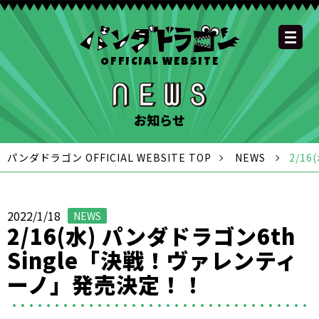
OFFICIAL WEBSITE
YOUTUBE
OFFICIAL
OFFICIAL
OFFICIAL
OFFICIAL LINE
SCHEDULE
GOODS
NEWS
FAQ
OFFICIAL SITE TOP
DISCOGRAPHY
CONTACT
MEMBER
FC
CHANNEL
TWITTER
TIKTOK
INSTAGRAM
ACCOUNT
お知らせ
パンダドラゴン OFFICIAL WEBSITE TOP
NEWS
2/1
2022/1/18
NEWS
2/16(水) パンダドラゴン6th
Single「決戦！ヴァレンティ
ーノ」発売決定！！