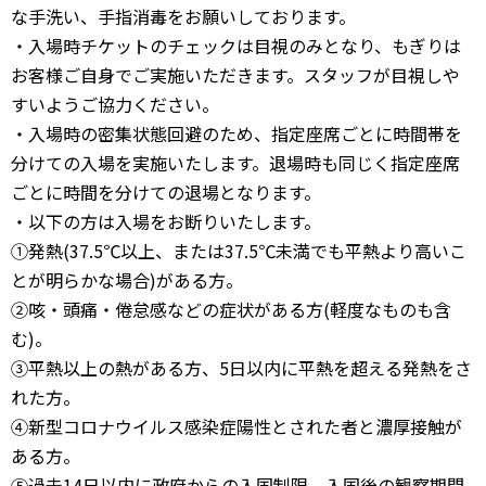
な手洗い、手指消毒をお願いしております。
・入場時チケットのチェックは目視のみとなり、もぎりは
お客様ご自身でご実施いただきます。スタッフが目視しや
すいようご協力ください。
・入場時の密集状態回避のため、指定座席ごとに時間帯を
分けての入場を実施いたします。退場時も同じく指定座席
ごとに時間を分けての退場となります。
・以下の方は入場をお断りいたします。
①発熱(37.5℃以上、または37.5℃未満でも平熱より高いこ
とが明らかな場合)がある方。
②咳・頭痛・倦怠感などの症状がある方(軽度なものも含
む)。
③平熱以上の熱がある方、5日以内に平熱を超える発熱をさ
れた方。
④新型コロナウイルス感染症陽性とされた者と濃厚接触が
ある方。
⑤過去14日以内に政府からの入国制限、入国後の観察期間