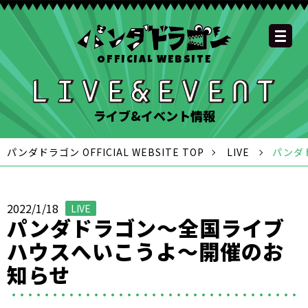
OFFICIAL WEBSITE
YOUTUBE
OFFICIAL
OFFICIAL
OFFICIAL
OFFICIAL LINE
SCHEDULE
GOODS
NEWS
FAQ
OFFICIAL SITE TOP
DISCOGRAPHY
CONTACT
MEMBER
FC
CHANNEL
TWITTER
TIKTOK
INSTAGRAM
ACCOUNT
ライブ&イベント情報
パンダドラゴン OFFICIAL WEBSITE TOP
LIVE
パンダ
2022/1/18
LIVE
パンダドラゴン～全国ライブ
ハウスへいこうよ～開催のお
知らせ