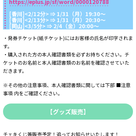
https://eplus.jp/sf/word/0000120788
[香川]
<2/12分> ⇒ 1/31（月）19:30～
[香川]
<2/13分> ⇒ 1/31（月）20:30～
[岡山]
<3/5分> ⇒ 2/4（金）20:00～
・発券チケット(紙チケット)にはお客様の氏名が印字されま
す。
・購入された方の本人確認書類を必ずお持ちください。チ
ケットのお名前と本人確認書類のお名前を確認させていた
だきます。
※その他の注意事項、本人確認書類に関しては下部 ■注意
事項 内をご確認ください。
【グッズ販売】
チェキくじ等販売予定！追ってお知らせいたします！