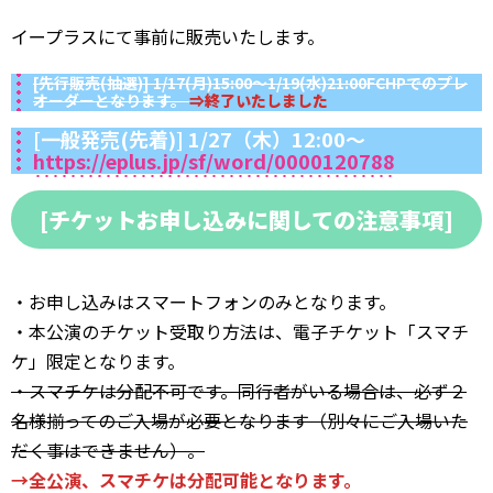
イープラスにて事前に販売いたします。
[先行販売(抽選)] 1/17(月)15:00〜1/19(水)21:00FCHPでのプレ
オーダーとなります。
⇒終了いたしました
[一般発売(先着)] 1/27（木）12:00～
https://eplus.jp/sf/word/0000120788
[チケットお申し込みに関しての注意事項]
・お申し込みはスマートフォンのみとなります。
・本公演のチケット受取り方法は、電子チケット「スマチ
ケ」限定となります。
・スマチケは分配不可です。同行者がいる場合は、必ず２
名様揃ってのご入場が必要となります（別々にご入場いた
だく事はできません）。
→全公演、スマチケは分配可能となります。