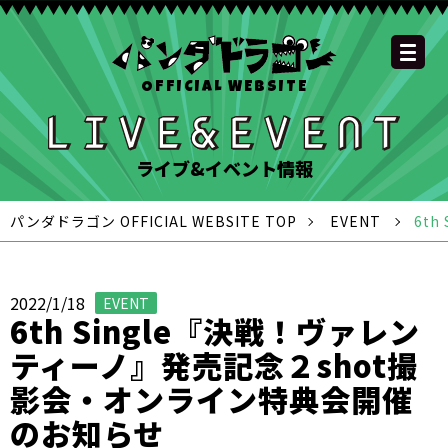
OFFICIAL WEBSITE
YOUTUBE
OFFICIAL
OFFICIAL
OFFICIAL
OFFICIAL LINE
SCHEDULE
GOODS
NEWS
FAQ
OFFICIAL SITE TOP
DISCOGRAPHY
CONTACT
MEMBER
FC
CHANNEL
TWITTER
TIKTOK
INSTAGRAM
ACCOUNT
ライブ&イベント情報
パンダドラゴン OFFICIAL WEBSITE TOP
EVENT
6t
2022/1/18
EVENT
6th Single『決戦！ヴァレン
ティーノ』発売記念２shot撮
影会・オンライン特典会開催
のお知らせ