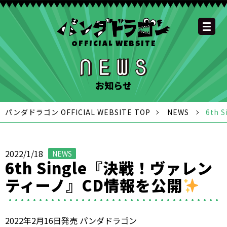
OFFICIAL WEBSITE
YOUTUBE
OFFICIAL
OFFICIAL
OFFICIAL
OFFICIAL LINE
SCHEDULE
GOODS
NEWS
FAQ
OFFICIAL SITE TOP
DISCOGRAPHY
CONTACT
MEMBER
FC
CHANNEL
TWITTER
TIKTOK
INSTAGRAM
ACCOUNT
お知らせ
パンダドラゴン OFFICIAL WEBSITE TOP
NEWS
6th
2022/1/18
NEWS
6th Single『決戦！ヴァレン
ティーノ』CD情報を公開
2022年2月16日発売 パンダドラゴン