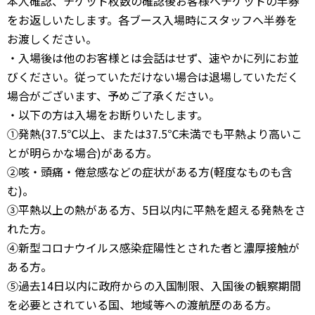
本人確認、チケット枚数の確認後お客様へチケットの半券
をお返しいたします。各ブース入場時にスタッフへ半券を
お渡しください。
・入場後は他のお客様とは会話はせず、速やかに列にお並
びください。従っていただけない場合は退場していただく
場合がございます、予めご了承ください。
・以下の方は入場をお断りいたします。
①発熱(37.5℃以上、または37.5℃未満でも平熱より高いこ
とが明らかな場合)がある方。
②咳・頭痛・倦怠感などの症状がある方(軽度なものも含
む)。
③平熱以上の熱がある方、5日以内に平熱を超える発熱をさ
れた方。
④新型コロナウイルス感染症陽性とされた者と濃厚接触が
ある方。
⑤過去14日以内に政府からの入国制限、入国後の観察期間
を必要とされている国、地域等への渡航歴のある方。