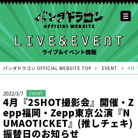
OFFICIAL WEBSITE
YOUTUBE
OFFICIAL
OFFICIAL
OFFICIAL
OFFICIAL LINE
SCHEDULE
GOODS
NEWS
FAQ
OFFICIAL SITE TOP
DISCOGRAPHY
CONTACT
MEMBER
FC
CHANNEL
TWITTER
TIKTOK
INSTAGRAM
ACCOUNT
ライブ&イベント情報
パンダドラゴン OFFICIAL WEBSITE TOP
EVENT
4月
2022/3/7
EVENT
4月『2SHOT撮影会』開催・Z
epp福岡・Zepp東京公演『N
UMAOTICKET』(推しチェキ)
振替日のお知らせ