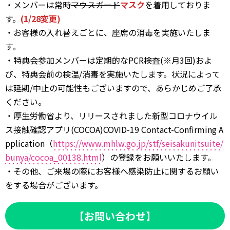
・メンバーは常時
マウスガード
マスク
を着用しておりま
す。
(1/28変更)
・お客様の入れ替えごとに、座席の消毒を実施いたしま
す。
・特典会参加メンバーは定期的なPCR検査(※月3回)およ
び、特典会前の検温/消毒を実施いたします。状況によって
は延期/中止の可能性もございますので、あらかじめご了承
ください。
・厚生労働省より、リリースされました新型コロナウイル
ス接触確認アプリ(COCOA)COVID-19 Contact-Confirming A
pplication（
https://www.mhlw.go.jp/stf/seisakunitsuite/
bunya/cocoa_00138.html
）の登録をお願いいたします。
・その他、ご来場の際にお客様へ感染防止に関するお願い
をする場合がございます。
【お問い合わせ】