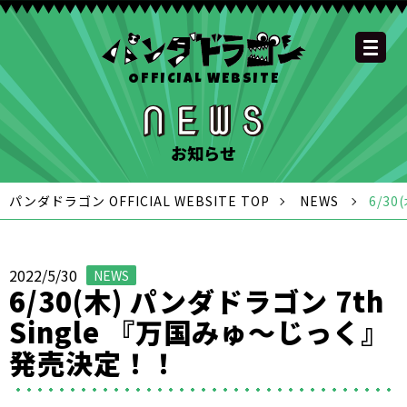
OFFICIAL WEBSITE
YOUTUBE
OFFICIAL
OFFICIAL
OFFICIAL
OFFICIAL LINE
SCHEDULE
GOODS
NEWS
FAQ
OFFICIAL SITE TOP
DISCOGRAPHY
CONTACT
MEMBER
FC
CHANNEL
TWITTER
TIKTOK
INSTAGRAM
ACCOUNT
お知らせ
パンダドラゴン OFFICIAL WEBSITE TOP
NEWS
6/3
2022/5/30
NEWS
6/30(木) パンダドラゴン 7th
Single 『万国みゅ〜じっく』
発売決定！！