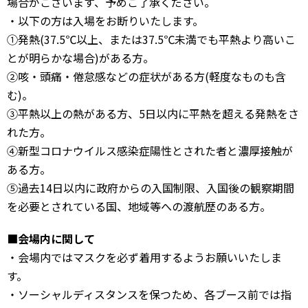
場合がございます、予めご了承ください。
・以下の方は入場をお断りいたします。
①発熱(37.5℃以上、または37.5℃未満でも平熱より高いこ
とが明らかな場合)がある方。
②咳・頭痛・倦怠感などの症状がある方(軽度なものも含
む)。
③平熱以上の熱がある方、5日以内に平熱を超える発熱をさ
れた方。
④新型コロナウイルス感染症陽性とされた者と濃厚接触が
ある方。
⑤過去14日以内に政府からの入国制限、入国後の観察期間
を必要とされている国、地域等への渡航歴のある方。
■会場内に関して
・会場内ではマスクを必ず着用するようお願いいたしま
す。
・ソーシャルディスタンスを保つため、各ブース前では指