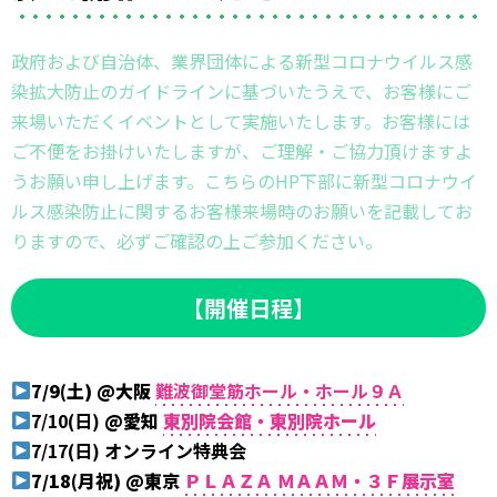
政府および自治体、業界団体による新型コロナウイルス感
染拡大防止のガイドラインに基づいたうえで、お客様にご
来場いただくイベントとして実施いたします。お客様には
ご不便をお掛けいたしますが、ご理解・ご協力頂けますよ
うお願い申し上げます。こちらのHP下部に新型コロナウイ
ルス感染防止に関するお客様来場時のお願いを記載してお
りますので、必ずご確認の上ご参加ください。
【開催日程】
7/9(土) @大阪
難波御堂筋ホール・ホール９Ａ
7/10(日)
@愛知
東別院会館・東別院ホール
7/17(日) オンライン特典会
7/18(月祝)
@東京
ＰＬＡＺＡ ＭＡＡＭ・３Ｆ展示室