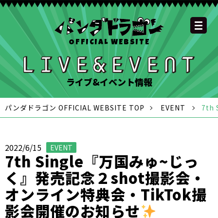
OFFICIAL WEBSITE
YOUTUBE
OFFICIAL
OFFICIAL
OFFICIAL
OFFICIAL LINE
SCHEDULE
GOODS
NEWS
FAQ
OFFICIAL SITE TOP
DISCOGRAPHY
CONTACT
MEMBER
FC
CHANNEL
TWITTER
TIKTOK
INSTAGRAM
ACCOUNT
ライブ&イベント情報
パンダドラゴン OFFICIAL WEBSITE TOP
EVENT
7t
2022/6/15
EVENT
7th Single『万国みゅ~じっ
く』発売記念２shot撮影会・
オンライン特典会・TikTok撮
影会開催のお知らせ