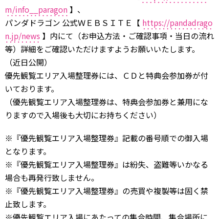
m/info__paragon
】、
パンダドラゴン 公式ＷＥＢＳＩＴＥ【
https://pandadrago
n.jp/news
】内にて（お申込方法・ご確認事項・当日の流れ
等）詳細をご確認いただけますようお願いいたします。
（近日公開）
優先観覧エリア入場整理券には、ＣＤと特典会参加券が付
いております。
（優先観覧エリア入場整理券は、特典会参加券と兼用にな
りますので入場後も大切にお持ちください）
※『優先観覧エリア入場整理券』記載の番号順での御入場
となります。
※『優先観覧エリア入場整理券』は紛失、盗難等いかなる
場合も再発行致しません。
※『優先観覧エリア入場整理券』の売買や複製等は固く禁
止致します。
※優先観覧エリア入場にあたっての集合時間、集合場所に