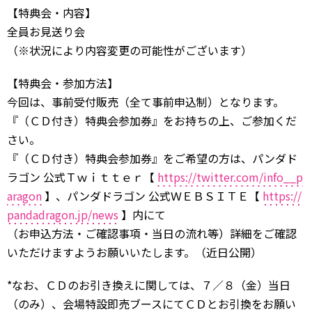
【特典会・内容】
全員お見送り会
（※状況により内容変更の可能性がございます）
【特典会・参加方法】
今回は、事前受付販売（全て事前申込制）となります。
『（ＣＤ付き）特典会参加券』をお持ちの上、ご参加くだ
さい。
『（ＣＤ付き）特典会参加券』をご希望の方は、パンダド
ラゴン 公式Ｔｗｉｔｔｅｒ【
https://twitter.com/info__p
aragon
】、パンダドラゴン 公式ＷＥＢＳＩＴＥ【
https://
pandadragon.jp/news
】内にて
（お申込方法・ご確認事項・当日の流れ等）詳細をご確認
いただけますようお願いいたします。（近日公開）
*なお、ＣＤのお引き換えに関しては、７／８（金）当日
（のみ）、会場特設即売ブースにてＣＤとお引換をお願い