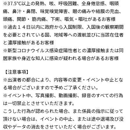
※37.5℃以上の発熱、咳、呼吸困難、全身倦怠感、咽頭
痛、鼻汁・鼻閉、味覚嗅覚障害、眼の痛みや結膜の充血、
頭痛、関節・ 筋肉痛、下痢、嘔気・嘔吐があるお客様
※過去１４日以内に政府から入国制限、入国後の観察期間
を必要とされている国、地域等への渡航並びに当該在住者
と濃厚接触があるお客様
※新型コロナウイルス感染症陽性者との濃厚接触または同
居家族や身近な知人に感染が疑われる場合があるお客様
【注意事項】
※出演者の都合により、内容等の変更・イベント中止とな
る場合がございますので予めご了承ください。
※イベント中、写真撮影、動画撮影、録音のすべての行為
は一切禁止とさせていただきます。
こうした行為が認められた場合、また係員の指示に従って
頂けない場合は、イベントの中止、または途中退場及び没
収やデータの消去をさせていただく場合がございます。