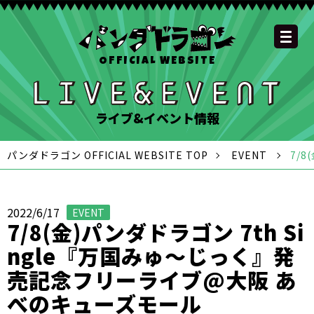
OFFICIAL WEBSITE
YOUTUBE
OFFICIAL
OFFICIAL
OFFICIAL
OFFICIAL LINE
SCHEDULE
GOODS
NEWS
FAQ
OFFICIAL SITE TOP
DISCOGRAPHY
CONTACT
MEMBER
FC
CHANNEL
TWITTER
TIKTOK
INSTAGRAM
ACCOUNT
ライブ&イベント情報
パンダドラゴン OFFICIAL WEBSITE TOP
EVENT
7/
2022/6/17
EVENT
7/8(金)パンダドラゴン 7th Si
ngle『万国みゅ〜じっく』発
売記念フリーライブ@大阪 あ
べのキューズモール