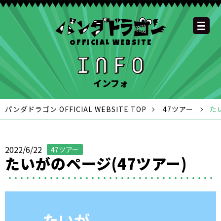
OFFICIAL WEBSITE
YOUTUBE
OFFICIAL
OFFICIAL
OFFICIAL
OFFICIAL LINE
SCHEDULE
GOODS
NEWS
FAQ
OFFICIAL SITE TOP
DISCOGRAPHY
CONTACT
MEMBER
FC
CHANNEL
TWITTER
TIKTOK
INSTAGRAM
ACCOUNT
インフォ
パンダドラゴン OFFICIAL WEBSITE TOP
47ツアー
た
2022/6/22
47ツアー
たいがのページ(47ツアー)
たいが