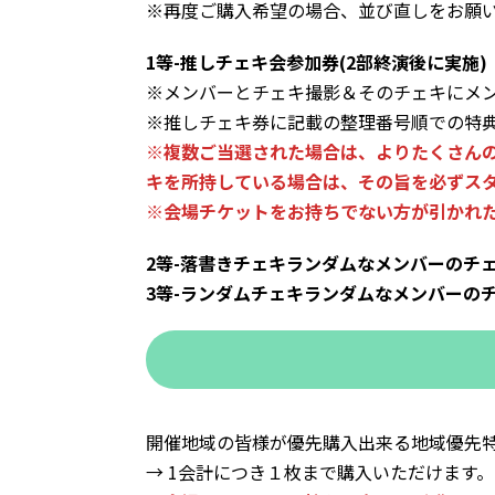
※再度ご購入希望の場合、並び直しをお願
1等-推しチェキ会参加券(2部終演後に実施)
※メンバーとチェキ撮影＆そのチェキにメ
※推しチェキ券に記載の整理番号順での特
※複数ご当選された場合は、よりたくさんの
キを所持している場合は、その旨を必ずス
※会場チケットをお持ちでない方が引かれ
2等-落書きチェキランダムなメンバーのチ
3等-ランダムチェキランダムなメンバーの
開催地域の皆様が優先購入出来る地域優先
→ 1会計につき１枚まで購入いただけます