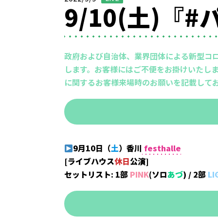
9/10(土)
政府および自治体、業界団体による新型コ
します。お客様にはご不便をお掛けいたしま
に関するお客様来場時のお願いを記載して
9月10日
（
土
）
香川
festhalle
[ライブハウス
休日
公演]
セットリスト: 1部
PINK
(ソロ
あづ
)
/ 2部
LI