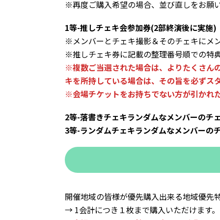
※再度ご購入希望の場合、並び直しをお願
1等-推しチェキ会参加券(2部終演後に実施)
※メンバーとチェキ撮影＆そのチェキにメ
※推しチェキ券に記載の整理番号順での特
※複数ご当選された場合は、よりたくさんの
キを所持している場合は、その旨を必ずス
※会場チケットをお持ちでない方が引かれ
2等-落書きチェキランダムなメンバーのチ
3等-ランダムチェキランダムなメンバーの
開催地域の皆様が優先購入出来る地域優先
→ 1会計につき１枚まで購入いただけます