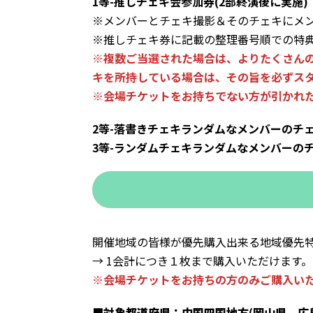
1等-推しチェキ会参加券(2部終演後に実施)
※メンバーとチェキ撮影＆そのチェキにメ
※推しチェキ券に記載の整理番号順での特
※複数ご当選された場合は、よりたくさんの
キを所持している場合は、その旨を必ずス
※会場チケットをお持ちでない方が引かれ
2等-落書きチェキランダムなメンバーのチ
3等-ランダムチェキランダムなメンバーの
開催地域の皆様が優先購入出来る地域優先
→ 1会計につき１枚まで購入いただけます
※会場チケットをお持ちの方のみご購入い
■対象都道府県：中国四国地方(岡山県、広