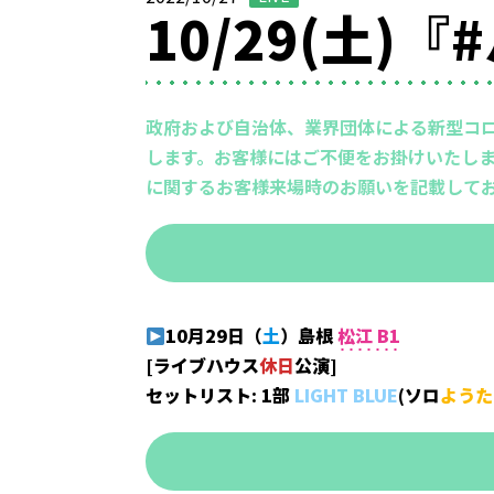
10/29(土
政府および自治体、業界団体による新型コ
します。お客様にはご不便をお掛けいたしま
に関するお客様来場時のお願いを記載して
10月29日
（
土
）
島根
松江 B1
[ライブハウス
休日
公演]
セットリスト: 1部
LIGHT BLUE
(ソロ
ようた