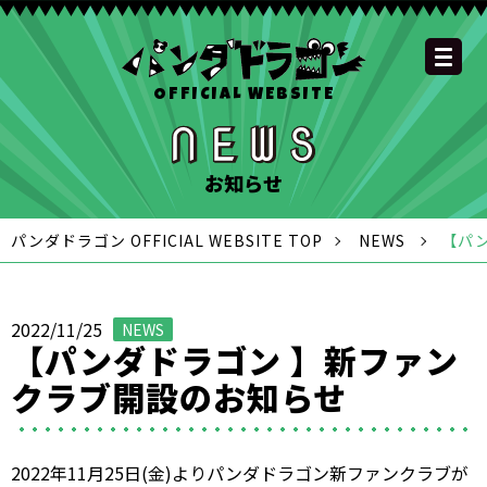
OFFICIAL WEBSITE
YOUTUBE
OFFICIAL
OFFICIAL
OFFICIAL
OFFICIAL LINE
SCHEDULE
GOODS
NEWS
FAQ
OFFICIAL SITE TOP
DISCOGRAPHY
CONTACT
MEMBER
FC
CHANNEL
TWITTER
TIKTOK
INSTAGRAM
ACCOUNT
お知らせ
パンダドラゴン OFFICIAL WEBSITE TOP
NEWS
【パ
2022/11/25
NEWS
【パンダドラゴン 】新ファン
クラブ開設のお知らせ
2022年11月25日(金)よりパンダドラゴン新ファンクラブが