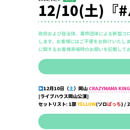
12/10(土
政府および自治体、業界団体による新型コ
します。お客様にはご不便をお掛けいたしま
に関するお客様来場時のお願いを記載して
12月10日
（
土
）
岡山
CRAZYMAMA KIN
[ライブハウス岡山公演]
セットリスト: 1部
YELLOW
(ソロ
ぱっち
)
/ 