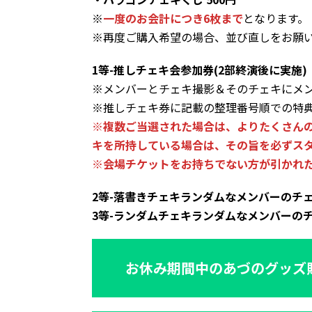
※
一度のお会計につき6枚まで
となります。
※再度ご購入希望の場合、並び直しをお願
1等-推しチェキ会参加券(2部終演後に実施)
※メンバーとチェキ撮影＆そのチェキにメ
※推しチェキ券に記載の整理番号順での特
※複数ご当選された場合は、よりたくさんの
キを所持している場合は、その旨を必ずス
※会場チケットをお持ちでない方が引かれ
2等-落書きチェキランダムなメンバーのチ
3等-ランダムチェキランダムなメンバーの
お休み期間中のあづのグッズ