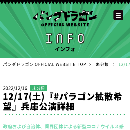
OFFICIAL WEBSITE
YOUTUBE
OFFICIAL
OFFICIAL
OFFICIAL
OFFICIAL LINE
SCHEDULE
GOODS
NEWS
FAQ
OFFICIAL SITE TOP
DISCOGRAPHY
CONTACT
MEMBER
FC
CHANNEL
TWITTER
TIKTOK
INSTAGRAM
ACCOUNT
インフォ
パンダドラゴン OFFICIAL WEBSITE TOP
未分類
12/
2022/12/16
未分類
12/17(土)『#パラゴン拡散希
望』兵庫公演詳細
政府および自治体、業界団体による新型コロナウイルス感