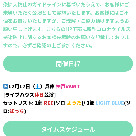
染拡大防止のガイドラインに基づいたうえで、お客様にご
来場いただく公演として実施いたします。お客様にはご不
便をお掛けいたしますが、ご理解・ご協力頂けますようお
願い申し上げます。こちらのHP下部に新型コロナウイルス
感染防止に関するお客様来場時のお願いを記載しておりま
すので、必ずご確認の上ご参加ください。
開催日程
12月17日
（
土
）
兵庫
神戸VARIT
[ライブハウス
休日
公演]
セットリスト: 1部
RED
(ソロ:
ようた
)
/ 2部
LIGHT BLUE
(ソ
ロ:
ぱっち
)
タイムスケジュール