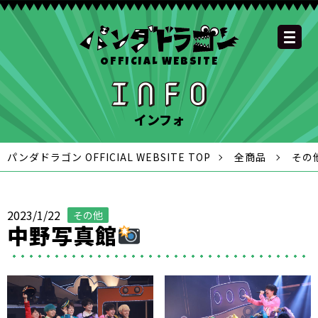
OFFICIAL WEBSITE
YOUTUBE
OFFICIAL
OFFICIAL
OFFICIAL
OFFICIAL LINE
SCHEDULE
GOODS
NEWS
FAQ
OFFICIAL SITE TOP
DISCOGRAPHY
CONTACT
MEMBER
FC
CHANNEL
TWITTER
TIKTOK
INSTAGRAM
ACCOUNT
インフォ
パンダドラゴン OFFICIAL WEBSITE TOP
全商品
その
2023/1/22
その他
中野写真館