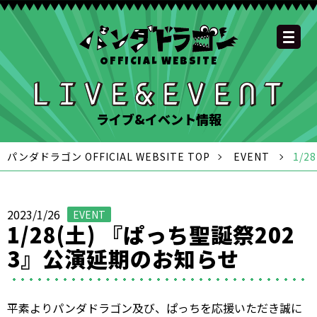
OFFICIAL WEBSITE
YOUTUBE
OFFICIAL
OFFICIAL
OFFICIAL
OFFICIAL LINE
SCHEDULE
GOODS
NEWS
FAQ
OFFICIAL SITE TOP
DISCOGRAPHY
CONTACT
MEMBER
FC
CHANNEL
TWITTER
TIKTOK
INSTAGRAM
ACCOUNT
ライブ&イベント情報
パンダドラゴン OFFICIAL WEBSITE TOP
EVENT
1/
2023/1/26
EVENT
1/28(土) 『ぱっち聖誕祭202
3』公演延期のお知らせ
平素よりパンダドラゴン及び、ぱっちを応援いただき誠に