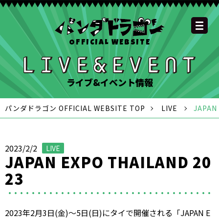
OFFICIAL WEBSITE
YOUTUBE
OFFICIAL
OFFICIAL
OFFICIAL
OFFICIAL LINE
SCHEDULE
GOODS
NEWS
FAQ
OFFICIAL SITE TOP
DISCOGRAPHY
CONTACT
MEMBER
FC
CHANNEL
TWITTER
TIKTOK
INSTAGRAM
ACCOUNT
ライブ&イベント情報
パンダドラゴン OFFICIAL WEBSITE TOP
LIVE
JAPAN
2023/2/2
LIVE
JAPAN EXPO THAILAND 20
23
2023年2月3日(金)〜5日(日)にタイで開催される「JAPAN E