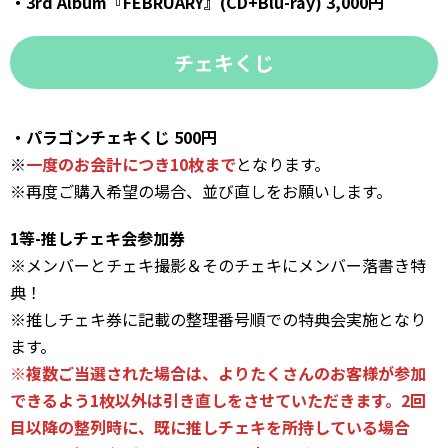
・3rd Album『FEBRUARY』(CD+Blu-ray) 3,000円
チェキくじ
・パラゴンチェキくじ 500円
※
一度のお会計につき10枚まで
となります。
※再度ご購入希望の場合、並び直しをお願いします。
1等-推しチェキ会参加券
※メンバーとチェキ撮影＆そのチェキにメンバー落書き特
典！
※推しチェキ券に記載の整理番号順での特典会実施となり
ます。
※複数ご当選された場合は、よりたくさんのお客様が参加
できるよう1枚以外は引き直しをさせていただきます。2回
目以降の整列時に、既に推しチェキを所持している場合