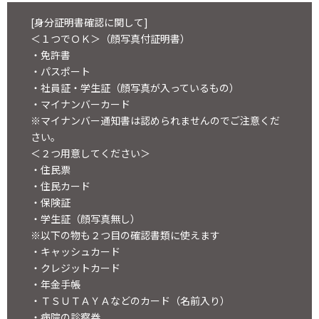
[身分証明書確認に関して]
＜１つでＯＫ＞（顔写真付証明書）
・免許書
・パスポート
・社員証・学生証（顔写真が入っているもの）
・マイナンバーカード
※マイナンバー通知書は認められませんのでご注意くだ
さい。
＜２つ用意してください＞
・住民票
・住民カード
・保険証
・学生証（顔写真無し）
※以下の物も２つ目の確認書類に使えます
・キャッシュカード
・クレジットカード
・年金手帳
・ＴＳＵＴＡＹＡなどのカード（名前入り）
・病院の診察券