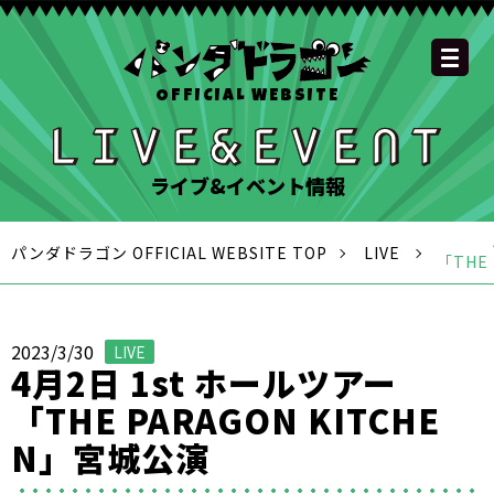
OFFICIAL WEBSITE
YOUTUBE
OFFICIAL
OFFICIAL
OFFICIAL
OFFICIAL LINE
SCHEDULE
GOODS
NEWS
FAQ
OFFICIAL SITE TOP
DISCOGRAPHY
CONTACT
MEMBER
FC
CHANNEL
TWITTER
TIKTOK
INSTAGRAM
ACCOUNT
ライブ&イベント情報
パンダドラゴン OFFICIAL WEBSITE TOP
LIVE
「THE
2023/3/30
LIVE
4月2日 1st ホールツアー
「THE PARAGON KITCHE
N」宮城公演