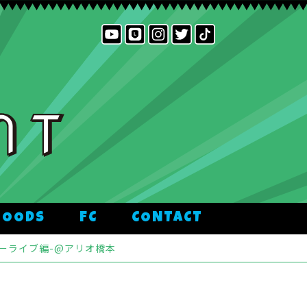
GOODS
FC
CONTACT
ーライブ編-@アリオ橋本