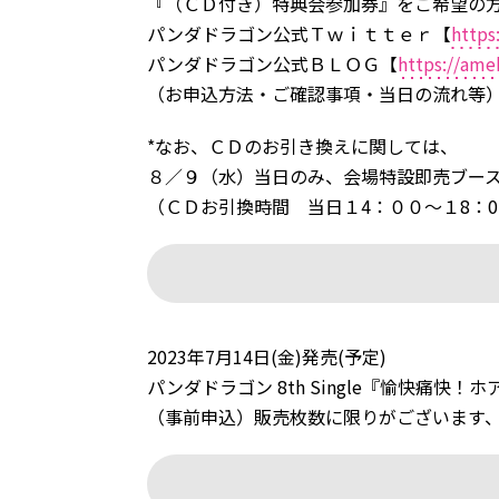
『（ＣＤ付き）特典会参加券』をご希望の
パンダドラゴン公式Ｔｗｉｔｔｅｒ【
https
パンダドラゴン公式ＢＬＯＧ【
https://ame
（お申込方法・ご確認事項・当日の流れ等
*なお、ＣＤのお引き換えに関しては、
８／９（水）当日のみ、会場特設即売ブー
（ＣＤお引換時間 当日１4：００〜１8：
2023年7月14日(金)発売(予定)
パンダドラゴン 8th Single『愉快痛快！ホアロハ！
（事前申込）販売枚数に限りがございます