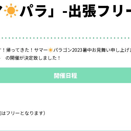
マ
パラ」-出張フリ
す！帰ってきた！サマー
パラゴン2023暑中お見舞い申し上げ
- の開催が決定致しました！
開催日程
覧はフリーとなります）