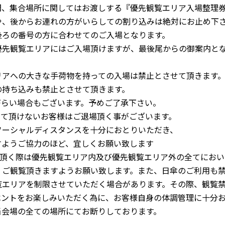
間、集合場所に関してはお渡しする『優先観覧エリア入場整理
や、後からお連れの方がいらしての割り込みは絶対にお止め下
ろの番号の方に合わせてのご入場となります。
優先観覧エリアにはご入場頂けますが、最後尾からの御案内と
リアへの大きな手荷物を持っての入場は禁止とさせて頂きます
持ち込みも禁止とさせて頂きます。
づらい場合もございます。予めご了承下さい。
って頂けないお客様はご退場頂く事がございます。
ソーシャルディスタンスを十分におとりいただき、
ようご協力のほど、宜しくお願い致します
覧頂く際は優先観覧エリア内及び優先観覧エリア外の全てにおい
、ご観覧頂きますようお願い致します。また、日傘のご利用も
覧エリアを制限させていただく場合があります。その際、観覧
ベントをお楽しみいただく為に、お客様自身の体調管理に十分
当会場の全ての場所にてお断りしております。