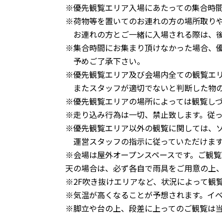
※優先観覧エリア入場にあたっての集合時
※荷物等を置いてのお連れの方の場所取り
お連れの方とご一緒に入場される際は、後
※集合時間にお集まり頂けなかった場合、
予めご了承下さい。
※優先観覧エリア及び会場内全ての観覧エ
またスタッフが適切でないと判断した物の
※優先観覧エリアの場所によっては観覧し
※走り込み行為は一切、禁止致します。従
※優先観覧エリア以外の観覧に関しては、
運営スタッフの指示に従っていただけます
※会場は屋外オープンスペースです。ご観
天の場合は、必ず各自で雨具をご用意の上
※2F吹き抜けエリアなど、状況によって観
※気温が高くなることが予想されます。イ
※脚立や台の上、段差に上ってのご観覧は