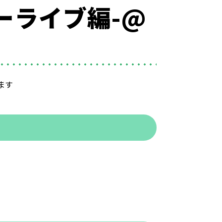
ーライブ編-@
ます