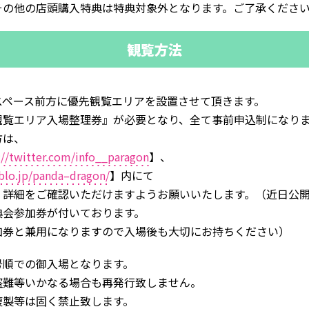
その他の店頭購入特典は特典対象外となります。ご了承くださ
観覧方法
スペース前方に優先観覧エリアを設置させて頂きます。
観覧エリア入場整理券』が必要となり、全て事前申込制になり
方は、
://twitter.com/info__paragon
】、
blo.jp/panda–dragon/
】内にて
）詳細をご確認いただけますようお願いいたします。（近日公
典会参加券が付いております。
加券と兼用になりますので入場後も大切にお持ちください）
号順での御入場となります。
盗難等いかなる場合も再発行致しません。
複製等は固く禁止致します。