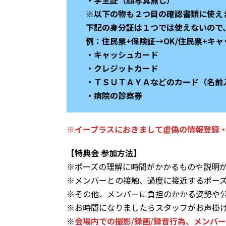
・学生証（顔写真無し）
※以下の物も２つ目の確認書類に使え
下記の身分証は１つでは使えないので
例：住民票+保険証→OK/住民票+キ
・キャッシュカード
・クレジットカード
・ＴＳＵＴＡＹＡなどのカード（名前
・病院の診察券
※イープラスにおきまして虚偽の情報登録
【特典会 参加方法】
※ポーズの理解に時間がかかるものや説明
※メンバーとの接触、過度に接近するポー
※その他、メンバーに負担のかかる姿勢や
※お時間になりましたらスタッフがお声掛け
※
会場内での撮影/録画/録音行為、メンバ