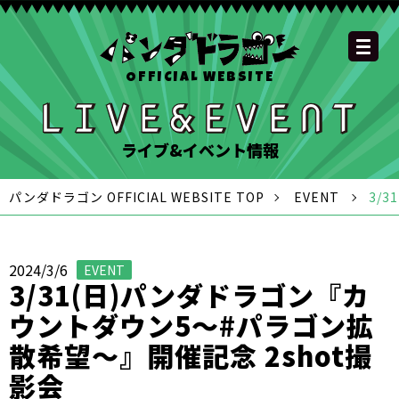
OFFICIAL WEBSITE
YOUTUBE
OFFICIAL
OFFICIAL
OFFICIAL
OFFICIAL LINE
SCHEDULE
GOODS
NEWS
FAQ
OFFICIAL SITE TOP
DISCOGRAPHY
CONTACT
MEMBER
FC
CHANNEL
TWITTER
TIKTOK
INSTAGRAM
ACCOUNT
ライブ&イベント情報
パンダドラゴン OFFICIAL WEBSITE TOP
EVENT
3/
2024/3/6
EVENT
3/31(日)パンダドラゴン『カ
ウントダウン5〜#パラゴン拡
散希望〜』開催記念 2shot撮
影会