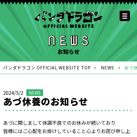
OFFICIAL WEBSITE
YOUTUBE
OFFICIAL
OFFICIAL
OFFICIAL
OFFICIAL LINE
SCHEDULE
GOODS
NEWS
FAQ
OFFICIAL SITE TOP
DISCOGRAPHY
CONTACT
MEMBER
FC
CHANNEL
TWITTER
TIKTOK
INSTAGRAM
ACCOUNT
お知らせ
パンダドラゴン OFFICIAL WEBSITE TOP
NEWS
あづ
2024/5/2
NEWS
あづ休養のお知らせ
あづに関しまして体調不良でのお休みが続いており
皆様にはご心配をお掛けしていること心よりお詫び申し上