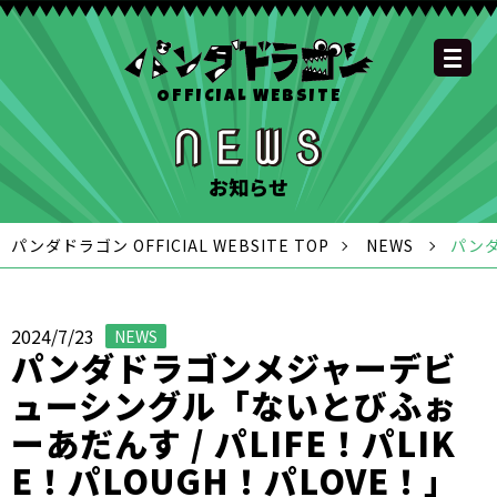
OFFICIAL WEBSITE
YOUTUBE
OFFICIAL
OFFICIAL
OFFICIAL
OFFICIAL LINE
SCHEDULE
GOODS
NEWS
FAQ
OFFICIAL SITE TOP
DISCOGRAPHY
CONTACT
MEMBER
FC
CHANNEL
TWITTER
TIKTOK
INSTAGRAM
ACCOUNT
お知らせ
パンダドラゴン OFFICIAL WEBSITE TOP
NEWS
パンダ
2024/7/23
NEWS
パンダドラゴンメジャーデビ
ューシングル「ないとびふぉ
ーあだんす / パLIFE！パLIK
E！パLOUGH！パLOVE！」