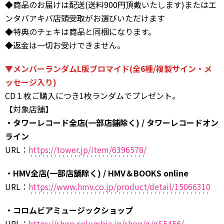
◆商品のお届けは配送(送料900円頂戴いたします)またはエ
ンタバアキバ店頭受取がお選びいただけます
◆特典のチェキは商品と同梱になります。
◆返金は一切お受けできません。
▼メンバーランダムL版ブロマイド(全6種/複製サイン・メ
ッセージ入り)
CD１枚ご購入につき1枚ランダムでプレゼント。
【対象店舗】
・タワーレコード全店(一部店舗除く) / タワーレコードオン
ライン
URL：
https://tower.jp/item/6396578/
・HMV全店(一部店舗除く) / HMV＆BOOKS online
URL：
https://www.hmv.co.jp/product/detail/15066310
・コロムビアミュージックショップ
URL：
https://shop.columbia.jp/shop/g/gS5456/