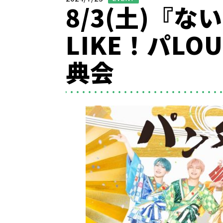
8/3(土)『な
LIKE！パL
典会