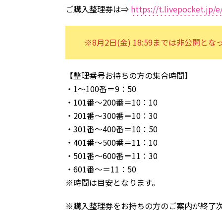
ご購入整理券は⇒
https://t.livepocket.jp/
※8月2日(金) 18:59までは非公開と
【整理番号お持ちの方の集合時間】
・1～100番＝9：50
・101番～200番＝10：10
・201番～300番＝10：30
・301番～400番＝10：50
・401番～500番＝11：10
・501番～600番＝11：30
・601番～＝11：50
※時間は目安となります。
※購入整理券をお持ちの方のご案内が終了