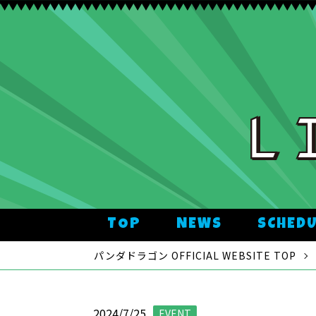
TOP
NEWS
SCHED
パンダドラゴン OFFICIAL WEBSITE TOP
2024/7/25
EVENT