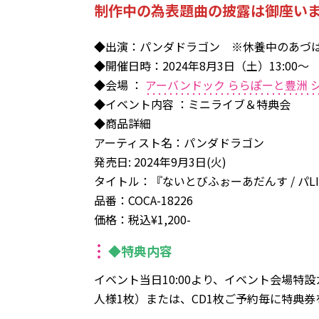
制作中の為表題曲の披露は御座い
◆出演：パンダドラゴン ※休養中のあづ
◆開催日時：2024年8月3日（土）13:00〜
◆会場 ：
アーバンドック ららぽーと豊洲 
◆イベント内容 ：ミニライブ＆特典会
◆商品詳細
アーティスト名：パンダドラゴン
発売日: 2024年9月3日(火)
タイトル：『ないとびふぉーあだんす / パLIF
品番：COCA-18226
価格：税込¥1,200-
◆特典内容
イベント当日10:00より、イベント会場
人様1枚）または、CD1枚ご予約毎に特典券