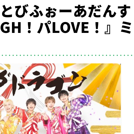
いとびふぉーあだんす /
OUGH！パLOVE！