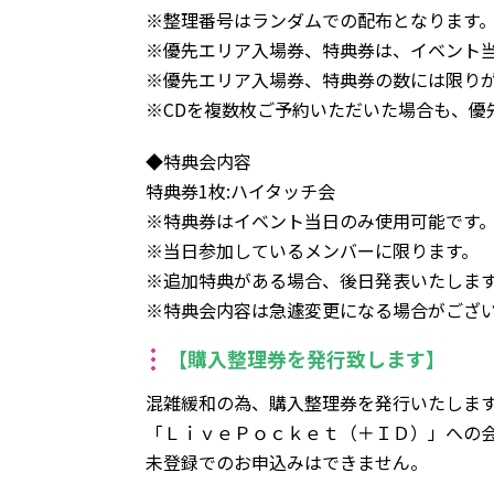
※整理番号はランダムでの配布となります
※優先エリア入場券、特典券は、イベント
※優先エリア入場券、特典券の数には限り
※CDを複数枚ご予約いただいた場合も、優
◆特典会内容
特典券1枚:ハイタッチ会
※特典券はイベント当日のみ使用可能です
※当日参加しているメンバーに限ります。
※追加特典がある場合、後日発表いたしま
※特典会内容は急遽変更になる場合がござ
【購入整理券を発行致します】
混雑緩和の為、購入整理券を発行いたしま
「ＬｉｖｅＰｏｃｋｅｔ（＋ＩＤ）」への
未登録でのお申込みはできません。