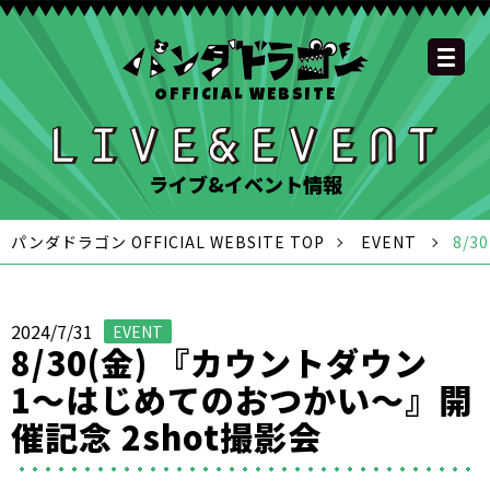
OFFICIAL WEBSITE
YOUTUBE
OFFICIAL
OFFICIAL
OFFICIAL
OFFICIAL LINE
SCHEDULE
GOODS
NEWS
FAQ
OFFICIAL SITE TOP
DISCOGRAPHY
CONTACT
MEMBER
FC
CHANNEL
TWITTER
TIKTOK
INSTAGRAM
ACCOUNT
ライブ&イベント情報
パンダドラゴン OFFICIAL WEBSITE TOP
EVENT
8/
2024/7/31
EVENT
8/30(金) 『カウントダウン
1〜はじめてのおつかい〜』開
催記念 2shot撮影会