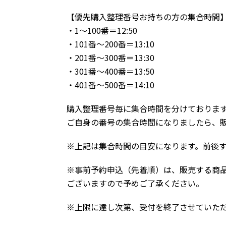
【優先購入整理番号お持ちの方の集合時間
・1～100番＝12:50
・101番～200番＝13:10
・201番～300番＝13:30
・301番～400番＝13:50
・401番～500番＝14:10
購入整理番号毎に集合時間を分けておりま
ご自身の番号の集合時間になりましたら、
※上記は集合時間の目安になります。前後
※事前予約申込（先着順）は、販売する商
ございますので予めご了承ください。
※上限に達し次第、受付を終了させていた