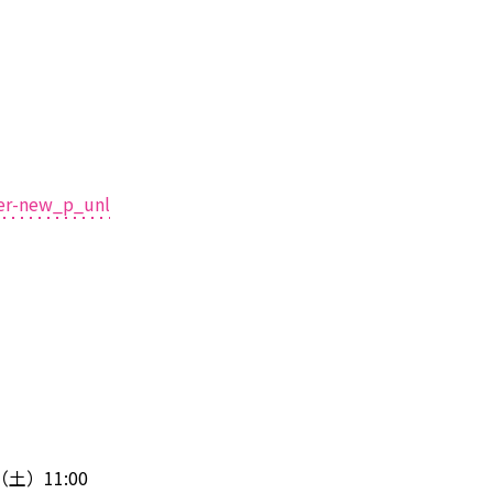
der-new_p_unl
（土）11:00