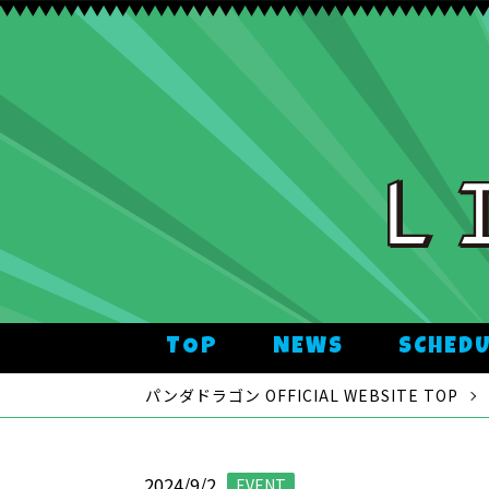
TOP
NEWS
SCHED
パンダドラゴン OFFICIAL WEBSITE TOP
2024/9/2
EVENT