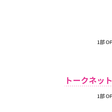
1部 OP
トークネッ
1部 OP