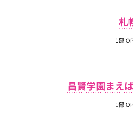
札
1部 OP
昌賢学園まえ
1部 OP