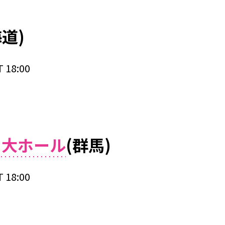
道)
 18:00
）大ホール
(群馬)
 18:00