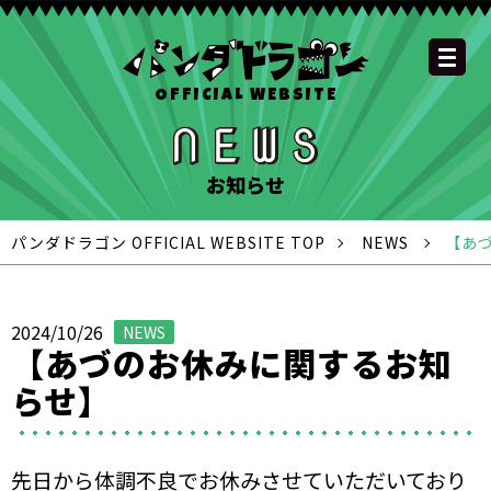
OFFICIAL WEBSITE
YOUTUBE
OFFICIAL
OFFICIAL
OFFICIAL
OFFICIAL LINE
SCHEDULE
GOODS
NEWS
FAQ
OFFICIAL SITE TOP
DISCOGRAPHY
CONTACT
MEMBER
FC
CHANNEL
TWITTER
TIKTOK
INSTAGRAM
ACCOUNT
お知らせ
パンダドラゴン OFFICIAL WEBSITE TOP
NEWS
【あ
2024/10/26
NEWS
【あづのお休みに関するお知
らせ】
先日から体調不良でお休みさせていただいており