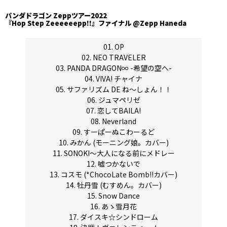
パンダドラゴン Zeppツアー2022
『Hop Step Zeeeeeepp!!』ファイナル @Zepp Haneda
01. OP
02. NEO TRAVELER
03. PANDA DRAGON∞ -希望の空へ-
04. VIVA! チャイナ
05. サファリズム DE ね～しょん！！
06. ジュマペリゼ
07. 恋してBAILA!
08. Neverland
09. すーぱーぬこわーるど
10. みかん (モーニング娘。カバー)
11. SONOKI〜大人になる前にメドレー
12. 嘘つかないで
13. コスモ (*ChocoLate Bomb!!カバー)
14. 牡丹雪 (むすめん。カバー)
15. Snow Dance
16. あゝ雪月花
17. ダイスキ☆シンドローム