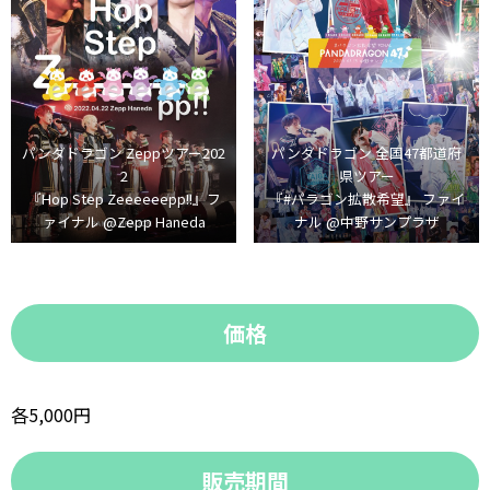
パンダドラゴン Zeppツアー202
パンダドラゴン 全国47都道府
2
県ツアー
『Hop Step Zeeeeeepp!!』フ
『#パラゴン拡散希望』 ファイ
ァイナル @Zepp Haneda
ナル @中野サンプラザ
価格
各5,000円
販売期間