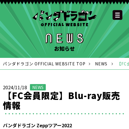
OFFICIAL WEBSITE
YOUTUBE
OFFICIAL
OFFICIAL
OFFICIAL
OFFICIAL LINE
SCHEDULE
GOODS
NEWS
FAQ
OFFICIAL SITE TOP
DISCOGRAPHY
CONTACT
MEMBER
FC
CHANNEL
TWITTER
TIKTOK
INSTAGRAM
ACCOUNT
お知らせ
パンダドラゴン OFFICIAL WEBSITE TOP
NEWS
【FC
2024/11/18
NEWS
【FC会員限定】Blu-ray販売
情報
パンダドラゴン Zeppツアー2022