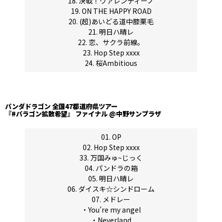
18. 決戦！ヴァレンティーノ
19. ON THE HAPPY ROAD
20. (超)あいどる道中膝栗毛
21. 明日ハ晴レ
22. 恋、サクラ前線。
23. Hop Step xxxx
24. 桜Ambitious
パンダドラゴン 全国47都道府県ツアー
『#パラゴン拡散希望』 ファイナル @中野サンプラザ
01. OP
02. Hop Step xxxx
33. 万国みゅ~じっく
04. パンドラの箱
05. 明日ハ晴レ
06. ダイスキ☆シンドローム
07. メドレー
・You’re my angel
・Neverland