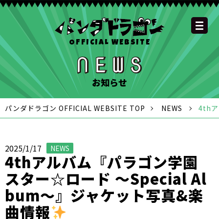
OFFICIAL WEBSITE
YOUTUBE
OFFICIAL
OFFICIAL
OFFICIAL
OFFICIAL LINE
SCHEDULE
GOODS
NEWS
FAQ
OFFICIAL SITE TOP
DISCOGRAPHY
CONTACT
MEMBER
FC
CHANNEL
TWITTER
TIKTOK
INSTAGRAM
ACCOUNT
お知らせ
パンダドラゴン OFFICIAL WEBSITE TOP
NEWS
4th
2025/1/17
NEWS
4thアルバム『パラゴン学園
スター☆ロード 〜Special Al
bum〜』ジャケット写真&楽
曲情報