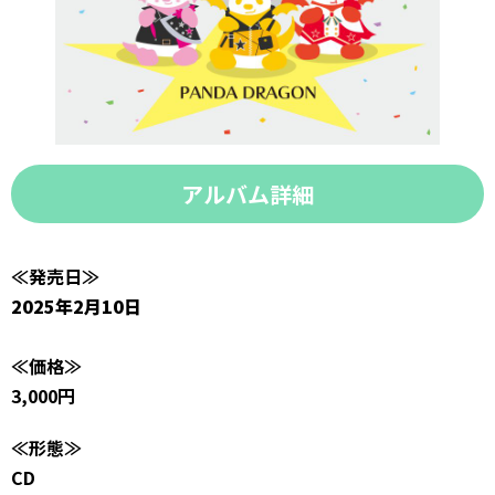
アルバム詳細
≪発売日≫
2025年2月10日
≪価格≫
3,000円
≪形態≫
CD