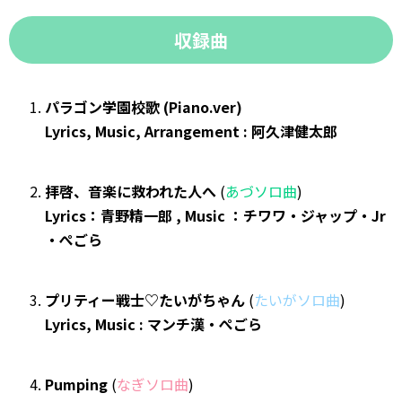
収録曲
パラゴン学園校歌 (Piano.ver)
Lyrics, Music, Arrangement : 阿久津健太郎
拝啓、音楽に救われた人へ
(
あづソロ曲
)
Lyrics：青野精一郎 , Music ：チワワ・ジャップ・Jr
・ぺごら
プリティー戦士♡たいがちゃん
(
たいがソロ曲
)
Lyrics, Music : マンチ漢・ぺごら
Pumping
(
なぎソロ曲
)