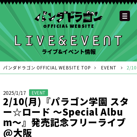
OFFICIAL WEBSITE
YOUTUBE
OFFICIAL
OFFICIAL
OFFICIAL
OFFICIAL LINE
SCHEDULE
GOODS
NEWS
FAQ
OFFICIAL SITE TOP
DISCOGRAPHY
CONTACT
MEMBER
FC
CHANNEL
TWITTER
TIKTOK
INSTAGRAM
ACCOUNT
ライブ&イベント情報
パンダドラゴン OFFICIAL WEBSITE TOP
EVENT
2/
2025/1/17
EVENT
2/10(月)『パラゴン学園 スタ
ー☆ロード 〜Special Albu
m〜』発売記念フリーライブ
@大阪