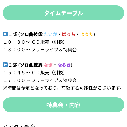
タイムテーブル
１部 (
ソロ曲披露
たいが
・
ぱっち
・
ようた
)
１０：３０～ ＣＤ販売（引換）
１３：００〜 フリーライブ＆特典会
２部 (
ソロ曲披露
なぎ
・
なるき
)
１５：４５～ ＣＤ販売（引換）
１７：００〜 フリーライブ＆特典会
※時間は予定となっており、前後する可能性がございます。
特典会
・内容
ハイタッチ会