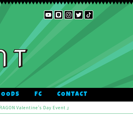
GOODS
FC
CONTACT
N Valentine’s Day Event 』