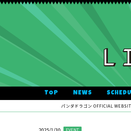
TOP
NEWS
SCHED
パンダドラゴン OFFICIAL WEBSIT
2025/1/30
EVENT