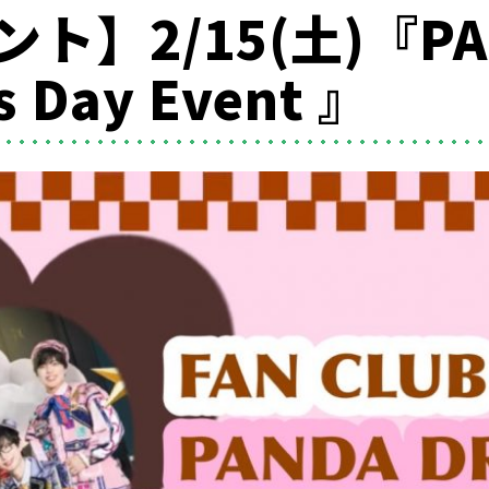
ト】2/15(土)『PAN
s Day Event 』