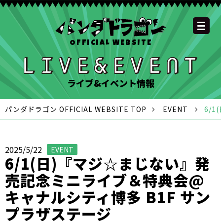
OFFICIAL WEBSITE
YOUTUBE
OFFICIAL
OFFICIAL
OFFICIAL
OFFICIAL LINE
SCHEDULE
GOODS
NEWS
FAQ
OFFICIAL SITE TOP
DISCOGRAPHY
CONTACT
MEMBER
FC
CHANNEL
TWITTER
TIKTOK
INSTAGRAM
ACCOUNT
ライブ&イベント情報
パンダドラゴン OFFICIAL WEBSITE TOP
EVENT
6/
2025/5/22
EVENT
6/1(日)『マジ☆まじない』発
売記念ミニライブ＆特典会@
キャナルシティ博多 B1F サン
プラザステージ