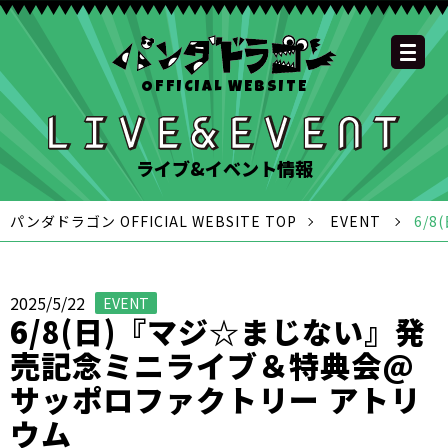
OFFICIAL WEBSITE
YOUTUBE
OFFICIAL
OFFICIAL
OFFICIAL
OFFICIAL LINE
SCHEDULE
GOODS
NEWS
FAQ
OFFICIAL SITE TOP
DISCOGRAPHY
CONTACT
MEMBER
FC
CHANNEL
TWITTER
TIKTOK
INSTAGRAM
ACCOUNT
ライブ&イベント情報
パンダドラゴン OFFICIAL WEBSITE TOP
EVENT
6/
2025/5/22
EVENT
6/8(日)『マジ☆まじない』発
売記念ミニライブ＆特典会@
サッポロファクトリー アトリ
ウム