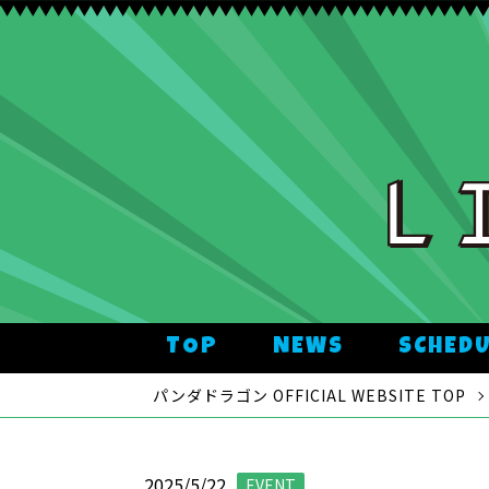
TOP
NEWS
SCHED
パンダドラゴン OFFICIAL WEBSITE TOP
2025/5/22
EVENT