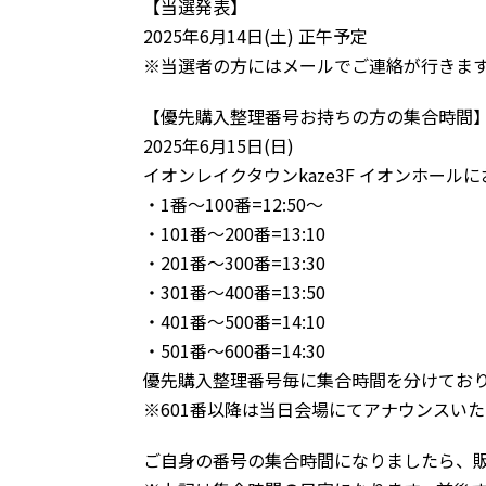
【当選発表】
2025年6月14日(土) 正午予定
※当選者の方にはメールでご連絡が行きま
【優先購入整理番号お持ちの方の集合時間
2025年6月15日(日)
イオンレイクタウンkaze3F イオンホール
・1番～100番=12:50～
・101番～200番=13:10
・201番～300番=13:30
・301番～400番=13:50
・401番～500番=14:10
・501番～600番=14:30
優先購入整理番号毎に集合時間を分けてお
※601番以降は当日会場にてアナウンスい
ご自身の番号の集合時間になりましたら、