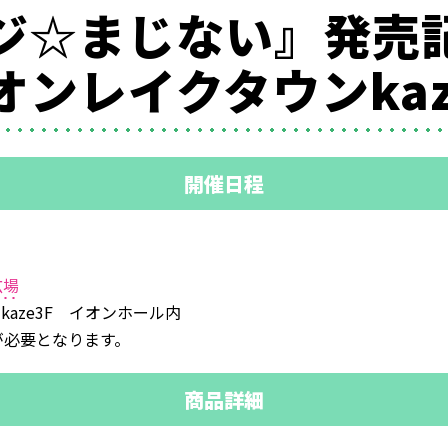
『マジ☆まじない』発
ンレイクタウンkaze
開催日程
広場
aze3F イオンホール内
が必要となります。
商品詳細