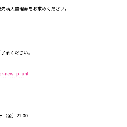
後に、優先購入整理券をお求めください。
ご了承ください。
der-new_p_unl
日（金）21:00