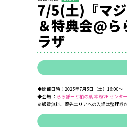
7/5(土)『
＆特典会@らら
ラザ
◆開催日時：2025年7月5日（土）16:00〜
◆会場 ：
ららぽーと柏の葉 本館2F センタ
※観覧無料、優先エリアへの入場は整理券