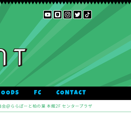
GOODS
FC
CONTACT
典会@ららぽーと柏の葉 本館2F センタープラザ