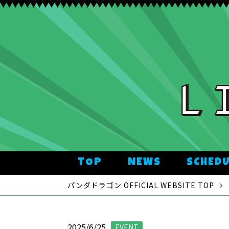
TOP
NEWS
SCHED
パンダドラゴン OFFICIAL WEBSITE TOP
2025/6/25
EVENT