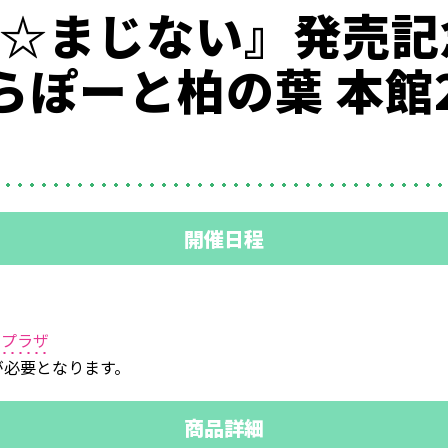
マジ☆まじない』発売
ぽーと柏の葉 本館2
開催日程
ープラザ
が必要となります。
商品詳細