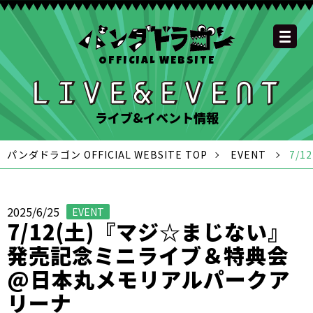
OFFICIAL WEBSITE
YOUTUBE
OFFICIAL
OFFICIAL
OFFICIAL
OFFICIAL LINE
SCHEDULE
GOODS
NEWS
FAQ
OFFICIAL SITE TOP
DISCOGRAPHY
CONTACT
MEMBER
FC
CHANNEL
TWITTER
TIKTOK
INSTAGRAM
ACCOUNT
ライブ&イベント情報
パンダドラゴン OFFICIAL WEBSITE TOP
EVENT
7/
2025/6/25
EVENT
7/12(土)『マジ☆まじない』
発売記念ミニライブ＆特典会
@日本丸メモリアルパークア
リーナ