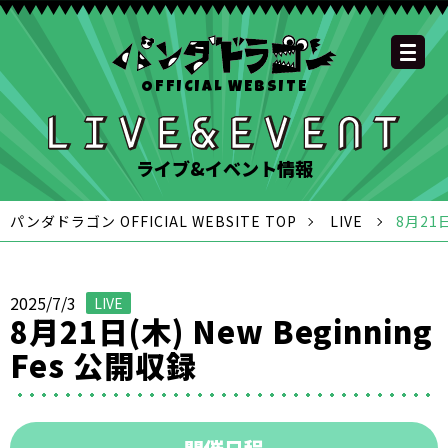
OFFICIAL WEBSITE
YOUTUBE
OFFICIAL
OFFICIAL
OFFICIAL
OFFICIAL LINE
SCHEDULE
GOODS
NEWS
FAQ
OFFICIAL SITE TOP
DISCOGRAPHY
CONTACT
MEMBER
FC
CHANNEL
TWITTER
TIKTOK
INSTAGRAM
ACCOUNT
ライブ&イベント情報
パンダドラゴン OFFICIAL WEBSITE TOP
LIVE
8⽉21⽇
2025/7/3
LIVE
8⽉21⽇(⽊) New Beginning
Fes 公開収録