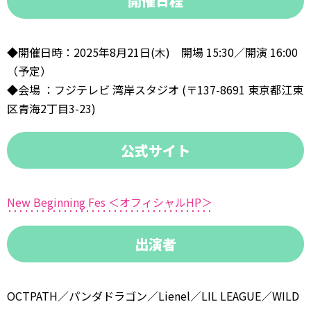
開催日程
◆開催日時：2025年8⽉21⽇(⽊) 開場 15:30／開演 16:00
（予定）
◆会場 ：フジテレビ 湾岸スタジオ (〒137-8691 東京都江東
区⻘海2丁目3-23)
公式サイト
New Beginning Fes ＜オフィシャルHP＞
出演者
OCTPATH／パンダドラゴン／Lienel／LIL LEAGUE／WILD