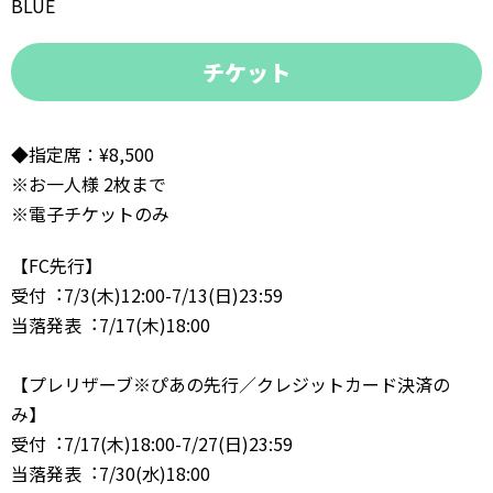
BLUE
チケット
◆指定席：¥8,500
※お⼀⼈様 2枚まで
※電⼦チケットのみ
【FC先⾏】
受付︓7/3(⽊)12:00-7/13(⽇)23:59
当落発表︓7/17(⽊)18:00
【プレリザーブ※ぴあの先⾏／クレジットカード決済の
み】
受付︓7/17(⽊)18:00-7/27(⽇)23:59
当落発表︓7/30(⽔)18:00