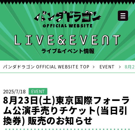
OFFICIAL WEBSITE
YOUTUBE
OFFICIAL
OFFICIAL
OFFICIAL
OFFICIAL LINE
SCHEDULE
GOODS
NEWS
FAQ
OFFICIAL SITE TOP
DISCOGRAPHY
CONTACT
MEMBER
FC
CHANNEL
TWITTER
TIKTOK
INSTAGRAM
ACCOUNT
ライブ&イベント情報
パンダドラゴン OFFICIAL WEBSITE TOP
EVENT
8月
2025/7/18
EVENT
8月23日(土)東京国際フォーラ
ム公演手売りチケット(当日引
換券) 販売のお知らせ