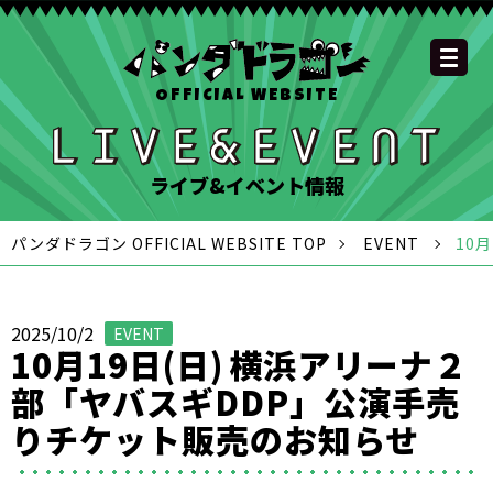
OFFICIAL WEBSITE
YOUTUBE
OFFICIAL
OFFICIAL
OFFICIAL
OFFICIAL LINE
SCHEDULE
GOODS
NEWS
FAQ
OFFICIAL SITE TOP
DISCOGRAPHY
CONTACT
MEMBER
FC
CHANNEL
TWITTER
TIKTOK
INSTAGRAM
ACCOUNT
ライブ&イベント情報
パンダドラゴン OFFICIAL WEBSITE TOP
EVENT
10
2025/10/2
EVENT
10月19日(日) 横浜アリーナ２
部「ヤバスギDDP」公演手売
りチケット販売のお知らせ