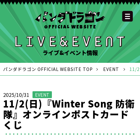
OFFICIAL WEBSITE
YOUTUBE
OFFICIAL
OFFICIAL
OFFICIAL
OFFICIAL LINE
SCHEDULE
GOODS
NEWS
FAQ
OFFICIAL SITE TOP
DISCOGRAPHY
CONTACT
MEMBER
FC
CHANNEL
TWITTER
TIKTOK
INSTAGRAM
ACCOUNT
ライブ&イベント情報
パンダドラゴン OFFICIAL WEBSITE TOP
EVENT
11
2025/10/31
EVENT
11/2(日)『Winter Song 防衛
隊』オンラインポストカード
くじ