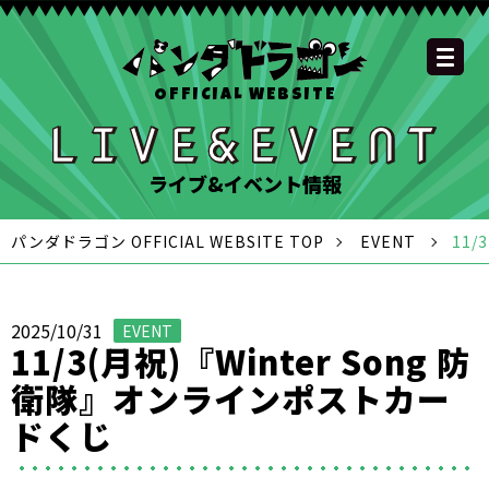
OFFICIAL WEBSITE
YOUTUBE
OFFICIAL
OFFICIAL
OFFICIAL
OFFICIAL LINE
SCHEDULE
GOODS
NEWS
FAQ
OFFICIAL SITE TOP
DISCOGRAPHY
CONTACT
MEMBER
FC
CHANNEL
TWITTER
TIKTOK
INSTAGRAM
ACCOUNT
ライブ&イベント情報
パンダドラゴン OFFICIAL WEBSITE TOP
EVENT
11
2025/10/31
EVENT
11/3(月祝)『Winter Song 防
衛隊』オンラインポストカー
ドくじ