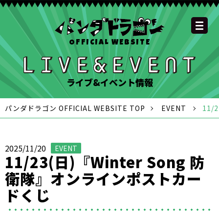
OFFICIAL WEBSITE
YOUTUBE
OFFICIAL
OFFICIAL
OFFICIAL
OFFICIAL LINE
SCHEDULE
GOODS
NEWS
FAQ
OFFICIAL SITE TOP
DISCOGRAPHY
CONTACT
MEMBER
FC
CHANNEL
TWITTER
TIKTOK
INSTAGRAM
ACCOUNT
ライブ&イベント情報
パンダドラゴン OFFICIAL WEBSITE TOP
EVENT
11
2025/11/20
EVENT
11/23(日)『Winter Song 防
衛隊』オンラインポストカー
ドくじ