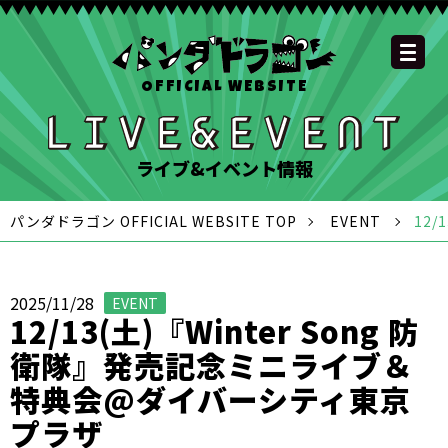
OFFICIAL WEBSITE
YOUTUBE
OFFICIAL
OFFICIAL
OFFICIAL
OFFICIAL LINE
SCHEDULE
GOODS
NEWS
FAQ
OFFICIAL SITE TOP
DISCOGRAPHY
CONTACT
MEMBER
FC
CHANNEL
TWITTER
TIKTOK
INSTAGRAM
ACCOUNT
ライブ&イベント情報
パンダドラゴン OFFICIAL WEBSITE TOP
EVENT
12
2025/11/28
EVENT
12/13(土)『Winter Song 防
衛隊』発売記念ミニライブ＆
特典会@ダイバーシティ東京
プラザ