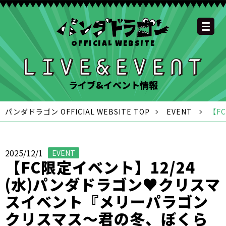
OFFICIAL WEBSITE
YOUTUBE
OFFICIAL
OFFICIAL
OFFICIAL
OFFICIAL LINE
SCHEDULE
GOODS
NEWS
FAQ
OFFICIAL SITE TOP
DISCOGRAPHY
CONTACT
MEMBER
FC
CHANNEL
TWITTER
TIKTOK
INSTAGRAM
ACCOUNT
ライブ&イベント情報
パンダドラゴン OFFICIAL WEBSITE TOP
EVENT
【F
2025/12/1
EVENT
【FC限定イベント】12/24
(水)パンダドラゴン♥クリスマ
スイベント『メリーパラゴン
クリスマス～君の冬、ぼくら