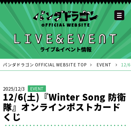
OFFICIAL WEBSITE
YOUTUBE
OFFICIAL
OFFICIAL
OFFICIAL
OFFICIAL LINE
SCHEDULE
GOODS
NEWS
FAQ
OFFICIAL SITE TOP
DISCOGRAPHY
CONTACT
MEMBER
FC
CHANNEL
TWITTER
TIKTOK
INSTAGRAM
ACCOUNT
ライブ&イベント情報
パンダドラゴン OFFICIAL WEBSITE TOP
EVENT
12
2025/12/3
EVENT
12/6(土)『Winter Song 防衛
隊』オンラインポストカード
くじ